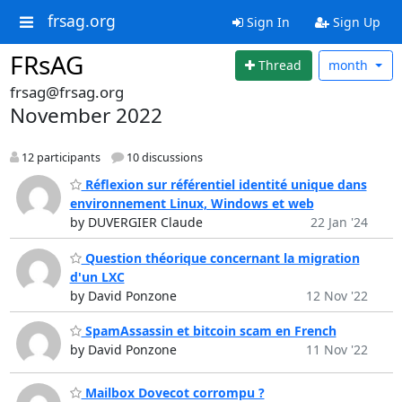
frsag.org
Sign In
Sign Up
FRsAG
Thread
month
frsag@frsag.org
November 2022
12 participants
10 discussions
Réflexion sur référentiel identité unique dans
environnement Linux, Windows et web
by DUVERGIER Claude
22 Jan '24
Question théorique concernant la migration
d'un LXC
by David Ponzone
12 Nov '22
SpamAssassin et bitcoin scam en French
by David Ponzone
11 Nov '22
Mailbox Dovecot corrompu ?