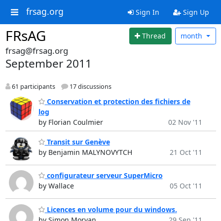
frsag.org
Sign In
Sign Up
FRsAG
Thread
month
frsag@frsag.org
September 2011
61 participants
17 discussions
Conservation et protection des fichiers de
log
by Florian Coulmier
02 Nov '11
Transit sur Genève
by Benjamin MALYNOVYTCH
21 Oct '11
configurateur serveur SuperMicro
by Wallace
05 Oct '11
Licences en volume pour du windows.
by Simon Morvan
29 Sep '11