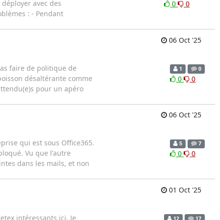
la déployer avec des
0
0
oblèmes : - Pendant
06 Oct '25
as faire de politique de
1
0
 boisson désaltérante comme
0
0
attendu(e)s pour un apéro
06 Oct '25
prise qui est sous Office365.
5
7
bloqué. Vu que l'autre
0
0
intes dans les mails, et non
01 Oct '25
etex intéressants ici. Je
12
17