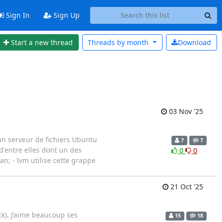
Sign In
Sign Up
Start a new thread
Threads by
month
Download
03 Nov '25
r un serveur de fichiers Ubuntu
7
7
d'entre elles dont un des
0
0
n; - lvm utilise cette grappe
21 Oct '25
ck). J’aime beaucoup ses
15
18