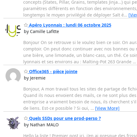
concepts (States, Pillar, Grains, templates Jinja...) qui
paramètres différents en fonction des environnements, 
longtemps le moyen privilégié de déployer Salt é
…
[Vi
Apéro Lyonnais : lundi 06 octobre 2025
by Camille Lafitte
Bonjour On se retrouve si le voulez bien ce soir. On aur
comptoir. On peut donc continuer avec nos bonnes ou 
une bière, une limonade, un blanc-cass, un thé. Ce soi
lyonnais et ses environs au : Malting-Pot 263 Grande
Office365 - pièce jointe
by Jeremie
Bonjour, A mon travail tous les sites de partage de fic
Quand ils nous envoient des mails, ce ne sont plus des 
entreprise a vraiment besoin de nous, ils cherchent s'il
de liens. Est-ce possible ? Si oui,
…
[View More]
Quels SSDs pour une prod-perso ?
by Nathan MALO
Hello la liste ! Premier post ici, j'en ai presque des fri