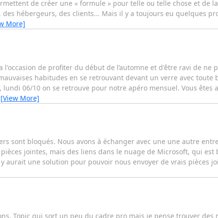
 permettent de créer une « formule » pour telle ou telle chose et de 
des hébergeurs, des clients... Mais il y a toujours eu quelques pr
ew More]
a l'occasion de profiter du début de l’automne et d'être ravi de ne p
mauvaises habitudes en se retrouvant devant un verre avec toute
r, lundi 06/10 on se retrouve pour notre apéro mensuel. Vous êtes 
…
[View More]
hiers sont bloqués. Nous avons à échanger avec une une autre entre
pièces jointes, mais des liens dans le nuage de Microsoft, qui est 
 y aurait une solution pour pouvoir nous envoyer de vrais pièces jo
ssons. Topic qui sort un peu du cadre pro mais je pense trouver des r