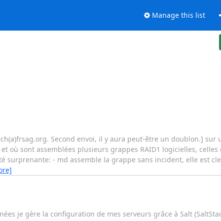
Manage this list
g-tech(a)frsag.org. Second envoi, il y aura peut-être un doublon.] su
et où sont assemblées plusieurs grappes RAID1 logicielles, celles 
 surprenante: - md assemble la grappe sans incident, elle est clea
ore]
nées je gère la configuration de mes serveurs grâce à Salt (SaltSta